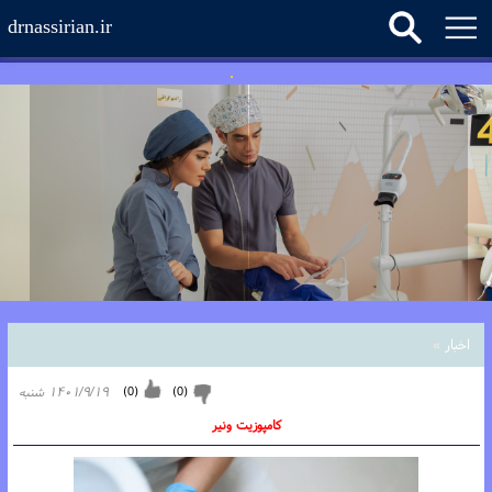
drnassirian.ir
اخبار
»
(
0
)
(
0
)
۱۴۰۱/۹/۱۹ شنبه
کامپوزیت ونیر