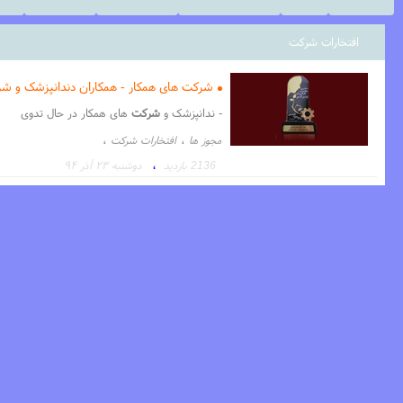
افتخارات شرکت
شرکت های همکار - همکاران دندانپزشک و شر
- ندانپزشک و
شرکت
های همکار در حال تدوی
،
،
مجوز ها
افتخارات شرکت
،
2136 بازدید
دوشنبه ۲۳ آذر ۹۴