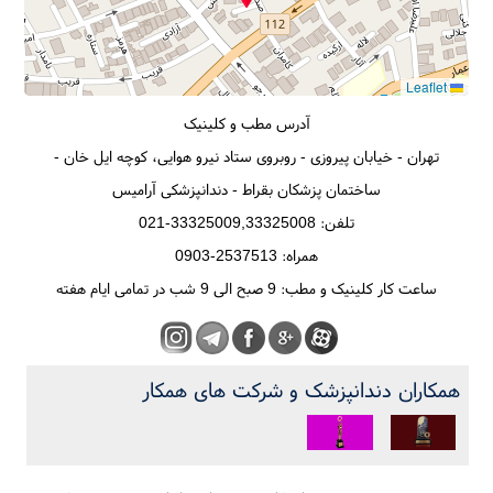
Leaflet
آدرس مطب و کلینیک
تهران - خیابان پیروزی - روبروی ستاد نیرو هوایی، کوچه ایل خان -
ساختمان پزشکان بقراط - دندانپزشکی آرامیس
تلفن: 33325009,33325008-021
همراه: 2537513-0903
ساعت کار کلینیک و مطب: 9 صبح الی 9 شب در تمامی ایام هفته
همکاران دندانپزشک و شرکت های همکار