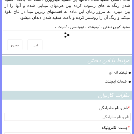
شدن رنگدانه های رسوب کرده بین هرمهای مینایی شده و آنها را از
بین میبرد. به مرور زمان این ماده به قسمتهای زیرین مینا در عاج نفوذ
میکند
و رنگ آن را روشنتر کرده و باعث سفید شدن دندان میشود .
سفید کردن دندان
،
ایمپلنت
،
ارتودنسی
،
لمینت
،
قبلی
بعدی
مرتبط با این بخش
لبخند لثه ای
خدمات ایمپلنت
نظرات کاربران
*
نام و نام خانوادگی
*
پست الکترونیک