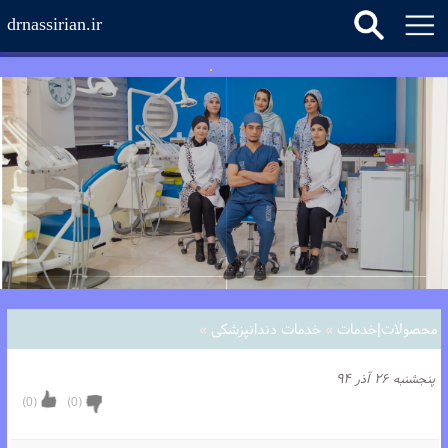
drnassirian.ir
محصولات|خدمات
»
خدمات دندانپزشکی
»
پنجشنبه ۲۶ آذر ۹۴
)
0
(
)
0
(